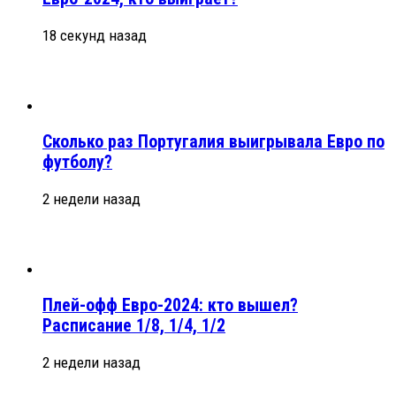
18 секунд назад
Сколько раз Португалия выигрывала Евро по
футболу?
2 недели назад
Плей-офф Евро-2024: кто вышел?
Расписание 1/8, 1/4, 1/2
2 недели назад