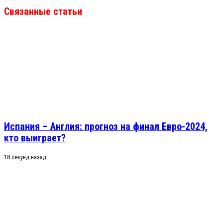
Связанные статьи
Испания – Англия: прогноз на финал Евро-2024,
кто выиграет?
18 секунд назад