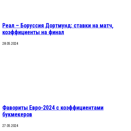
Реал – Боруссия Дортмунд: ставки на матч,
коэффициенты на финал
28.05.2024
Фавориты Евро-2024 с коэффициентами
букмекеров
27.05.2024